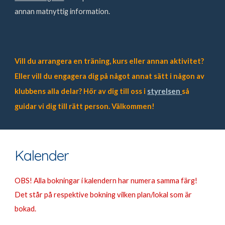
annan matnyttig information.
Vill du arrangera en träning, kurs eller annan aktivitet?
Eller vill du engagera dig på något annat sätt i någon av
klubbens alla delar? Hör av dig till oss i
styrelsen
så
guidar vi dig till rätt person. Välkommen!
Kalender
OBS! Alla bokningar i kalendern har numera samma färg
!
Det
står på respektive
bokning
vilken plan/lokal som är
bokad.