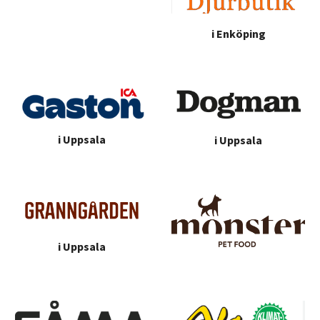
i
Enköping
i Uppsala
i Uppsala
i Uppsala